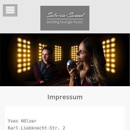
Skip
to
Safe>in<Sound
content
exciting lounge music
Impressum
Yves Hölzer

Karl-Liebknecht-Str. 2
